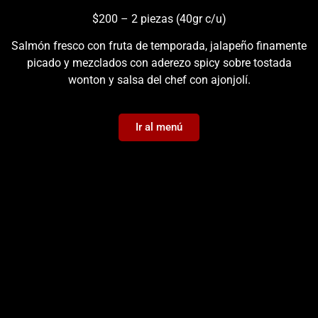
$200 – 2 piezas (40gr c/u)
Salmón fresco con fruta de temporada, jalapeño finamente
picado y mezclados con aderezo spicy sobre tostada
wonton y salsa del chef con ajonjolí.
Ir al menú