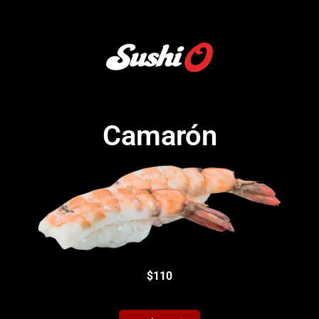
Camarón
$110