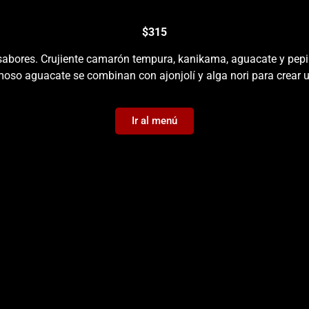
$315
bores. Crujiente camarón tempura, kanikama, aguacate y pepino e
moso aguacate se combinan con ajonjolí y alga nori para crear u
Ir al menú