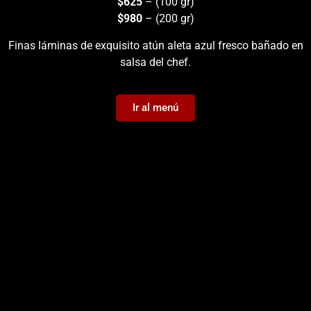
$625
– (100 gr)
$980
– (200 gr)
Finas láminas de exquisito atún aleta azul fresco bañado en
salsa del chef.
Ir al menú